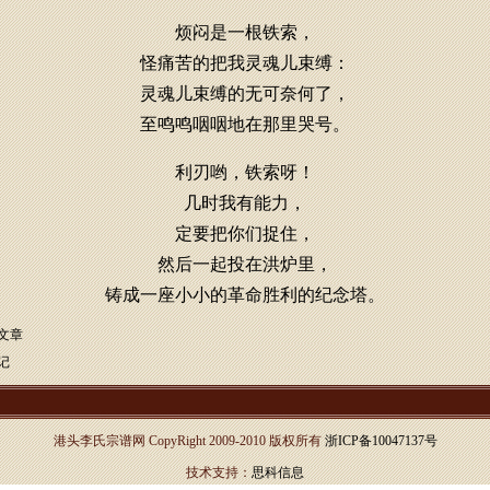
烦闷是一根铁索，
怪痛苦的把我灵魂儿束缚：
灵魂儿束缚的无可奈何了，
至鸣鸣咽咽地在那里哭号。
利刃哟，铁索呀！
几时我有能力，
定要把你们捉住，
然后一起投在洪炉里，
铸成一座小小的革命胜利的纪念塔。
文章
记
港头李氏宗谱网 CopyRight 2009-2010 版权所有
浙ICP备10047137号
技术支持：
思科信息