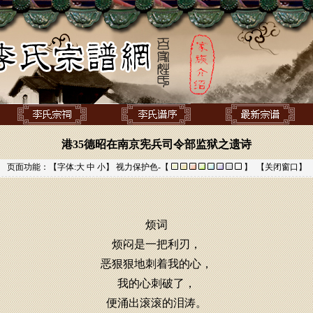
港35德昭在南京宪兵司令部监狱之遗诗
页面功能：【字体:
大
中
小
】 视力保护色-【
】 【
关闭窗口
】
烦词
烦闷是一把利刃，
恶狠狠地刺着我的心，
我的心刺破了，
便涌出滚滚的泪涛。